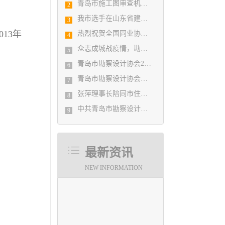
青岛市施工图审查机构第八次联席会议成功举办
2
我市选手在山东省建筑设计BIM技术应用技能竞赛取得佳绩
3
13年
热烈祝贺全国同业协会共庆新中国成立七十周年大会在广州成功举办 我市工程勘察设计行业获得多项荣誉称号
4
众志成城战疫情，勘察设计行业在行动
5
青岛市勘察设计协会2020年度第一次理事会顺利召开
6
青岛市勘察设计协会陪同市住房和城乡建设局刘波副局长走访调研会员单位
7
张萍理事长陪同市住房和城乡建设局赴陇南开展东西部扶贫协作工作
8
中共青岛市勘察设计协会党支部日前召开民主生活会
9
最新资讯
NEW INFORMATION