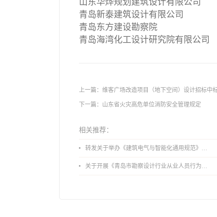
山东华烨规划建筑设计有限公司
青岛新泰建筑设计有限公司
青岛东方建设勘察院
青岛海湾化工设计研究院有限公司
上一篇：
维客广场改造项目（地下空间）设计招标中
下一篇：
山东省火灾高危单位消防安全管理规定
相关推荐：
转发关于举办《建筑电气与智能化通用规范》 GB55024-2022公益宣贯的通知
关于开展《青岛市勘察设计行业从业人员行为导则》、《青岛市住宅工程设计审查品质提升指引（2026版）》宣贯活动的通知