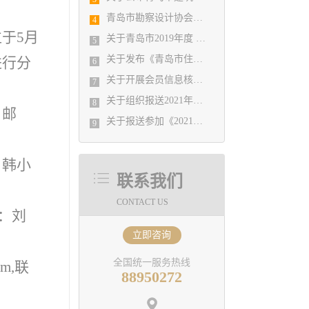
青岛市勘察设计协会暨施工图审查公司2019年度工作总结会议顺利召开
4
于5月
关于青岛市2019年度 优秀企业、优秀企业管理者、先进工作者评选结果公示的通知
5
关于发布《青岛市住宅设计质量提升指引》 的通知
进行分
6
关于开展会员信息核对工作的通知
7
关于组织报送2021年度山东省工程建设（勘察设计） 优秀QC小组的通知
8
，邮
关于报送参加《2021年度山东省优秀工程勘察设计成果竞赛》有关事宜的通知
9
：韩小
联系我们
CONTACT US
人：刘
立即咨询
全国统一服务热线
m,联
88950272