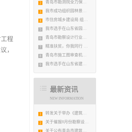
青岛市勘测院全力保障自然灾害普查区县级质检汇交工作
2
我市成功组织园林景观设计创意职业技能竞赛
3
市住房城乡建设局 组织设计人员能力提升培训会
4
我市选手在山东省园林景观设计创意职业技能竞赛中勇夺佳绩
5
青岛市勘察设计行业民事纠纷调解协调中心正式揭牌成立
对工程
6
精准扶贫，你我同行 ——协会荣获全市2018年度脱贫攻坚和扶贫协作先进集体
7
建议，
青岛市施工图审查机构第八次联席会议成功举办
8
我市选手在山东省建筑设计BIM技术应用技能竞赛取得佳绩
9
最新资讯
NEW INFORMATION
转发关于举办《建筑电气与智能化通用规范》 GB55024-2022公益宣贯的通知
1
关于催报8月份勘察设计经济形势月报的通知
2
关于公布青岛市建筑设计BIM技术应用技能选拔赛获奖结果的通知
3