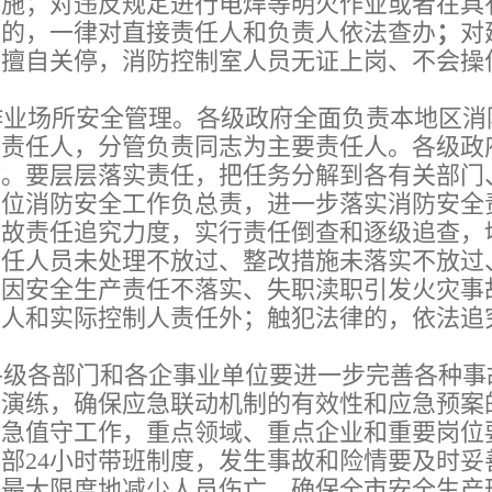
措施；对违反规定进行电焊等明火作业或者在具
火的，一律对直接责任人和负责人依法查办
；
对
、擅自关停，消防控制室人员无证上岗、不会操
。
业场所安全管理。各级政府全面负责本地区消
一责任人，分管负责同志为主要责任人。各级政
作。要层层落实责任，把任务分解到各有关部门
单位消防安全工作负总责，进一步落实消防安全
事故责任追究力度，实行责任倒查和逐级追查，
责任人员未处理不放过、整改措施未落实不放过
于因安全生产责任不落实、失职渎职引发火灾事
责人和实际控制人责任外；触犯法律的，依法追
级各部门和各企事业单位要进一步完善各种事
和演练，确保应急联动机制的有效性和应急预案
应急值守工作，重点领域、重点企业和重要岗位
部24小时带班制度，发生事故和险情要及时妥
，最大限度地减少人员伤亡，确保全市安全生产