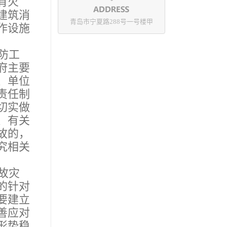
有火
建筑消
青岛市宁夏路288号一号楼甲
作设施
防工
府主要
、单位
责任制
切实做
、有关
故的，
究相关
故灾
的针对
要建立
善应对
形势稳