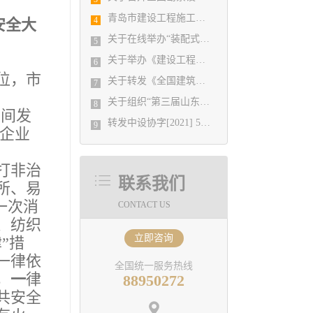
青岛市建设工程施工图设计审查有限公司 业务办理温馨提示
4
安全大
关于在线举办“装配式建筑技术发展与应用”培训班的通知
5
关于举办《建设工程消防设计审查验收管理暂行规定》实施细则宣贯与第三方消防服务机构检测验收全过程实务操作专题培训班的通知
6
位，市
关于转发《全国建筑设计行业创新创优学术峰会11月13日在重庆召开》的通知
7
关于组织“第三届山东省城市建设博览会”集中观展活动的通知
8
车间发
转发中设协字[2021] 52号关于印发《工程勘察、建筑设计行业和市政公用工程优秀勘察设计奖评选办法》的通知
9
类企业
打非治
联系我们
所、易
一次消
CONTACT US
、纺织
立即咨询
”措
一律依
全国统一服务热线
，
一
律
88950272
共安全