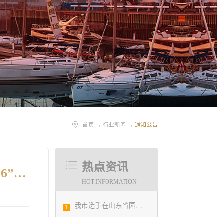
首页
→
行业新闻
→
通知公告
热点资讯
关于转发市安委会《关于吸取山东省潍坊市龙源食品加工厂“11.16”火灾事故教训立即开展消防安全大检查的紧急通知》的通知
HOT INFORMATION
我市选手在山东省园林景观设计创意职业技能竞赛中勇夺佳绩
1