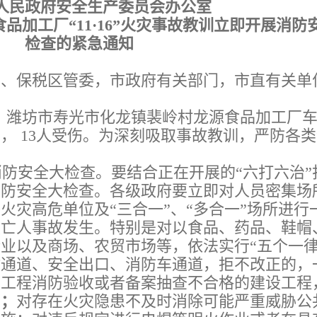
人民政府安全生产委员会办公室
品加工厂“11·16”火灾事故教训立即开展消防
检查的紧急通知
区、保税区管委，市政府有关部门，市直有关单
：
47分，潍坊市寿光市化龙镇裴岭村龙源食品加工厂
亡， 13人受伤。为深刻吸取事故教训，严防各
。
防安全大检查。要结合正在开展的“六打六治”
消防安全大检查。各级政府要立即对人员密集场
火灾高危单位及“三合一”、“多合一”场所进行
灾亡人事故发生。特别是对以食品、药品、鞋帽
业以及商场、农贸市场等，依法实行“五个一律
散通道、安全出口、消防车通道，拒不改正的，
设工程消防验收或者备案抽查不合格的建设工程
用
；
对存在火灾隐患不及时消除可能严重威胁公