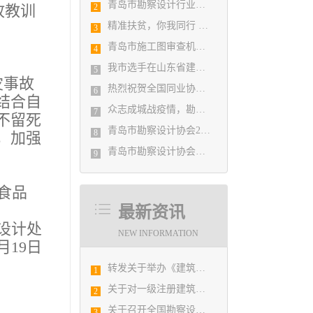
青岛市勘察设计行业民事纠纷调解协调中心正式揭牌成立
故教训
2
精准扶贫，你我同行 ——协会荣获全市2018年度脱贫攻坚和扶贫协作先进集体
3
青岛市施工图审查机构第八次联席会议成功举办
4
我市选手在山东省建筑设计BIM技术应用技能竞赛取得佳绩
5
灾事故
热烈祝贺全国同业协会共庆新中国成立七十周年大会在广州成功举办 我市工程勘察设计行业获得多项荣誉称号
6
结合自
众志成城战疫情，勘察设计行业在行动
7
不留死
青岛市勘察设计协会2020年度第一次理事会顺利召开
8
，加强
青岛市勘察设计协会陪同市住房和城乡建设局刘波副局长走访调研会员单位
9
食品
最新资讯
设计处
NEW INFORMATION
1月19日
转发关于举办《建筑电气与智能化通用规范》 GB55024-2022公益宣贯的通知
1
关于对一级注册建筑师、勘察设计注册工程师注册申报及相关业务办理的通知
2
关于召开全国勘察设计行业信息化工作交流会暨中国勘察设计协会信息化推进工作委员会2019年年会的通知
3