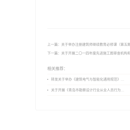
上一篇：
关于举办注册建筑师继续教育必修课（第五
下一篇：
关于开展二〇一四年度先进施工图审查机构
相关推荐：
转发关于举办《建筑电气与智能化通用规范》 GB55024-2022公益宣贯的通知
关于开展《青岛市勘察设计行业从业人员行为导则》、《青岛市住宅工程设计审查品质提升指引（2026版）》宣贯活动的通知