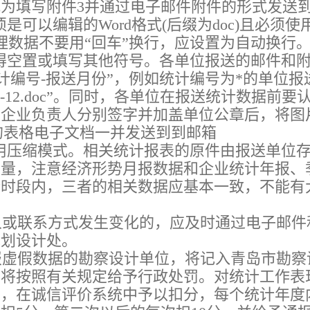
为填写附件3并通过电子邮件附件的形式发送
是可以编辑的Word格式(后缀为doc)且必须使
理数据不要用“回车”换行，应设置为自动换行
不得空置或填写其他符号。各单位报送的邮件和
统计编号-报送月份”，例如统计编号为*的单位报送
-12.doc”。同时，各单位在报送统计数据前要
、企业负责人分别签字并加盖单位公章后，将图
式的表格电子文档一并发送到
到邮箱
用压缩模式。相关统计报表的原件由报送单位
质量，注意经济形势月报数据和企业统计年报、
计时段内，三者的相关数据应基本一致，不能有
或联系方式发生变化的，应及时通过电子邮件
规划设计处。
虚假数据的勘察设计单位，将记入青岛市勘察
，将按照有关规定给予行政处罚。对统计工作表
正，在诚信评价系统中予以扣分，每个统计年度