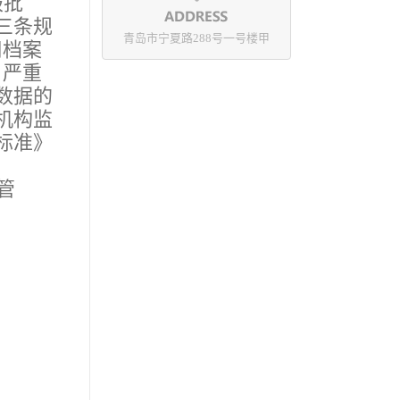
报批
三条规
青岛市宁夏路288号一号楼甲
用档案
。严重
数据的
机构监
标准》
管