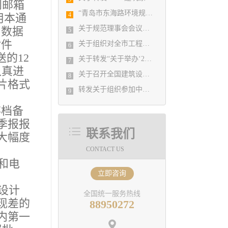
到邮箱
“青岛市东海路环境规划工程”入选全国勘察设计行业庆祝新中国成立70周年系列推举活动优秀园林设计项目
4
用本通
关于规范理事会会议题申报格式及流程的情况说明
。数据
5
附件
关于组织对全市工程勘察设计单位进行BIM技术应用现状调查的通知
6
的12
关于转发“关于举办‘2020年勘察设计结构工程师专业技术提升培训班’的通知”的通知
7
认真进
关于召开全国建筑设计行业创新创优学术峰会暨第十一届 江苏省园艺博览会博览园规划设计学术交流会的通知
8
片格式
转发关于组织参加中设协“企业会计准则新变化与税收新政策解读、工程勘察设计企业 收入确认与成本处理实务操作与税务全面筹划培训班”的通知
9
存档备
季报报
联系我们
大幅度
CONTACT US
和电
立即咨询
设计
全国统一服务热线
现差的
88950272
内第一