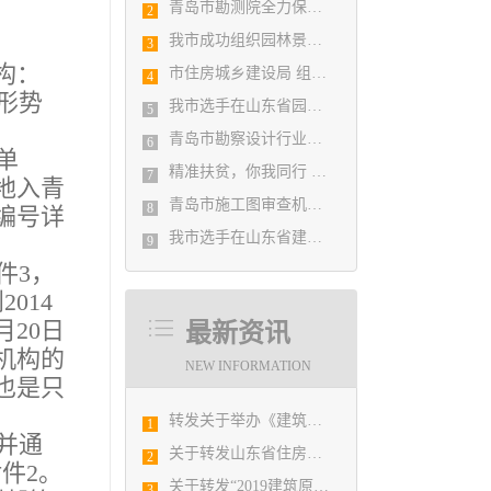
青岛市勘测院全力保障自然灾害普查区县级质检汇交工作
2
我市成功组织园林景观设计创意职业技能竞赛
3
构：
市住房城乡建设局 组织设计人员能力提升培训会
4
形势
我市选手在山东省园林景观设计创意职业技能竞赛中勇夺佳绩
5
青岛市勘察设计行业民事纠纷调解协调中心正式揭牌成立
6
单
精准扶贫，你我同行 ——协会荣获全市2018年度脱贫攻坚和扶贫协作先进集体
7
地入青
青岛市施工图审查机构第八次联席会议成功举办
8
编号详
我市选手在山东省建筑设计BIM技术应用技能竞赛取得佳绩
。
9
件3，
014
月20日
最新资讯
机构的
NEW INFORMATION
也是只
转发关于举办《建筑电气与智能化通用规范》 GB55024-2022公益宣贯的通知
1
并通
关于转发山东省住房和城乡建设厅《关于2019年度山东省优秀工程勘察设计竞赛和泰山奖•美丽村居建筑设计大赛优胜项目提名的公示》的通知
2
件2。
关于转发“2019建筑原创设计论坛”的通知
3