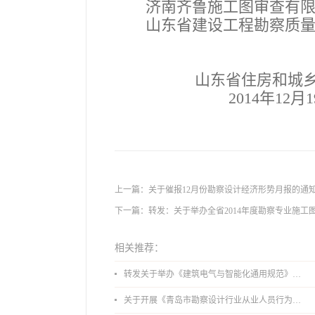
济南齐鲁施工图审查有限
山东省建设工程勘察质量
山东省住房和城乡建
2014
年
12
月
1
上一篇：
关于催报12月份勘察设计经济形势月报的通
下一篇：
转发：关于举办全省2014年度勘察专业施
相关推荐：
转发关于举办《建筑电气与智能化通用规范》 GB55024-2022公益宣贯的通知
关于开展《青岛市勘察设计行业从业人员行为导则》、《青岛市住宅工程设计审查品质提升指引（2026版）》宣贯活动的通知