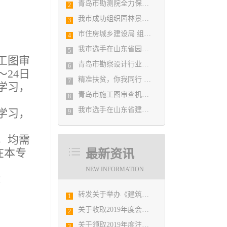
青岛市勘测院全力保障自然灾害普查区县级质检汇交工作
2
我市成功组织园林景观设计创意职业技能竞赛
3
市住房城乡建设局 组织设计人员能力提升培训会
4
我市选手在山东省园林景观设计创意职业技能竞赛中勇夺佳绩
5
工图审
青岛市勘察设计行业民事纠纷调解协调中心正式揭牌成立
6
～
24
日
精准扶贫，你我同行 ——协会荣获全市2018年度脱贫攻坚和扶贫协作先进集体
7
学习，
青岛市施工图审查机构第八次联席会议成功举办
8
我市选手在山东省建筑设计BIM技术应用技能竞赛取得佳绩
学习，
9
，均需
在本专
最新资讯
NEW INFORMATION
：
转发关于举办《建筑电气与智能化通用规范》 GB55024-2022公益宣贯的通知
1
关于收取2019年度会费的通知
2
关于领取2019年度注册结构工程师、注册土木工程师(岩土)考试报名发票的通知
3