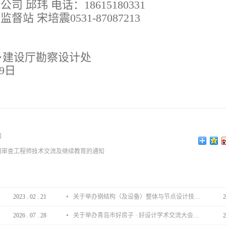
公司
邱玮
电话：
18615180331
监督站
宋培震
0531-87087213
设厅勘察设计处
9
日
知
工图审查工程师技术交流及继续教育的通知
2023
.
02
.
21
关于举办钢结构（及设备）整体与节点设计技术分享会的通知
2
2026
.
07
.
28
关于举办青岛市好房子 · 好设计学术交流大会的通知
2