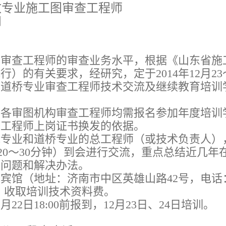
政专业施工图审查工程师
知
查工程师的审查业务水平，根据《山东省施
试行）的有关要求，经研究，定于
2014
年
12
月
23
和道桥专业审查工程师技术交流及继续教育培训
审图机构审查工程师均需报名参加年度培训
查工程师上岗证书换发的依据。
业和道桥专业的总工程师（或技术负责人）
20
～
30
分钟）到会进行交流，重点总结近几年
术问题和解决办法。
馆（地址：济南市中区英雄山路
42
号，电话
，收取培训技术资料费。
2
月
22
日
18:00
前报到，
12
月
23
日、
24
日培训。