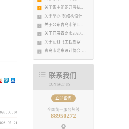
关于集中组织开展抗击疫情工作宣传的通知
4
关于举办“钢结构设计疑难问题解析和规范实施、执行过程中疑难问题处理、工程实例分析”专题研讨班通知
5
关于公布青岛市第四批深基坑工程评审专家的通知
6
关于开展青岛市2020年度勘察设计行业 优秀企业、优秀企业管理者、先进工作者 评选活动的通知
7
关于征订《工程勘察设计行业年度发展研究报告（2020）》的通知
8
青岛市勘察设计协会 关于公布2021年度青岛市优秀工程勘察设计成果竞赛评选结果的通知
9
联系我们
CONTACT US
立即咨询
全国统一服务热线
026
.
08
.
04
88950272
026
.
07
.
21