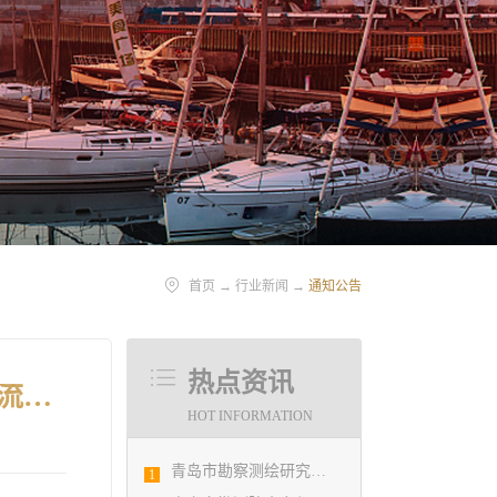
首页
→
行业新闻
→
通知公告
热点资讯
转发：关于组织全省2014年度市政专业施工图审查工程师技术交流及继续教育的通知
HOT INFORMATION
青岛市勘察测绘研究院参加第29届国际制图大会并荣获3项国际大奖
1