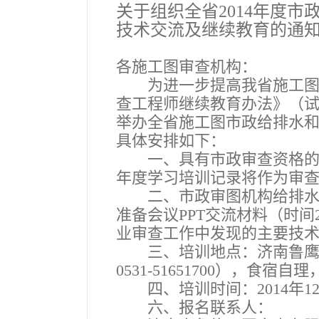
关于组织全省
2014
年度市
技术交流及继续教育的通
各施工图审查机构：
为进一步提高我省施工图审
查工程师继续教育办法》（
举办全省施工图市政给排水
具体安排如下：
一、具有市政审查资格的各
年度学习培训记录将作为审
二、市政审图机构给排水专
准备会议
PPT
交流材料（时间
业审查工作中发现的主要技
三、培训地点：济南鲁鹰宾
0531-51651700
），食宿自理
四、培训时间：
2014
年
1
六、报名联系人：