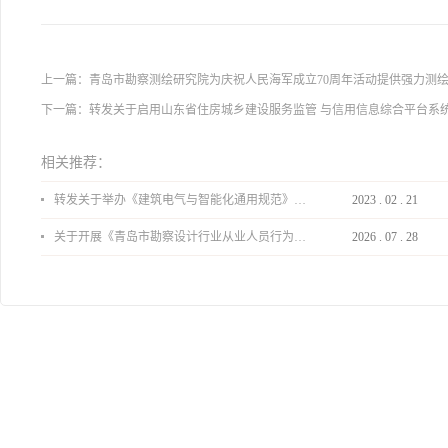
上一篇：
青岛市勘察测绘研究院为庆祝人民海军成立70周年活动提供强力测
下一篇：
转发关于启用山东省住房城乡建设服务监管 与信用信息综合平台系
相关推荐：
转发关于举办《建筑电气与智能化通用规范》 GB55024-2022公益宣贯的通知
2023
.
02
.
21
关于开展《青岛市勘察设计行业从业人员行为导则》、《青岛市住宅工程设计审查品质提升指引（2026版）》宣贯活动的通知
2026
.
07
.
28