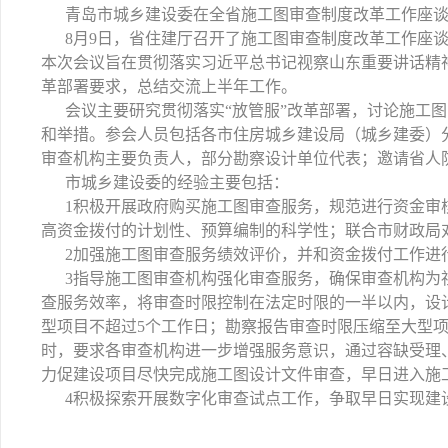
青岛市城乡建设委在全省施工图审查制度改革工作座
8月9日，省住建厅召开了施工图审查制度改革工作座
本次会议旨在贯彻落实习近平总书记视察山东重要讲话精神
革部署要求，总结交流上半年工作。
会议主要研究贯彻落实“放管服”改革部署，讨论施工
和举措。参会人员包括各市住房城乡建设局（城乡建委）
审查机构主要负责人，部分勘察设计单位代表；邀请省人
市城乡建设委的经验主要包括：
1积极开展政府购买施工图审查服务，规范进行资金审
高资金拨付的计划性、预算编制的科学性；联合市财政局
2加强施工图审查服务绩效评价，并和资金拨付工作进
3指导施工图审查机构强化审查服务，确保审查机构为
查服务效率，将审查时限控制在法定时限的一半以内，设
型项目不超过5个工作日；勘察报告审查时限压缩至大型项
时，要求各审查机构进一步增强服务意识，通过容缺受理
力促建设项目尽快完成施工图设计文件审查，早日进入施
4积极探索开展数字化审查试点工作，争取早日实现建设