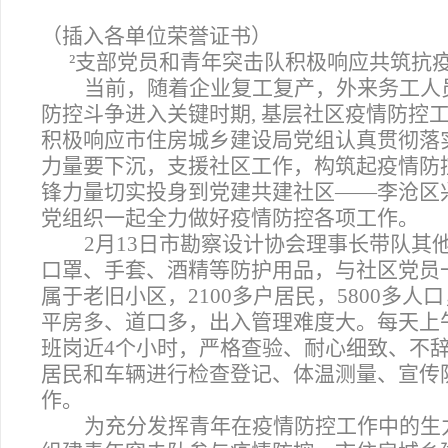
（插入各单位荣誉证书）
²
支部党员和青年突击队积极响应共筑抗
当前，随着企业复工复产，外来务工人
防控斗争进入关键时期, 基层社区疫情防控
积极响应市住房城乡建设局党组认真贯彻落
力量要下沉，支援社区工作，构筑起疫情防
锋力量切实投身到党建共建社区——李沧区
党组织一起全力做好疫情防控各项工作。
2
月13日市勘察设计协会理事长带队其
口罩、手套、酒精等防护用品，与社区党员
属于老旧小区，2100多户居民，5800多人
平房多、道口多，出入管理难度大。每天上
班岗近4个小时，严格查验、耐心细致、不
居民和车辆进行检查登记、体温测量、宣传
作。
为充分发挥青年在疫情防控工作中的生