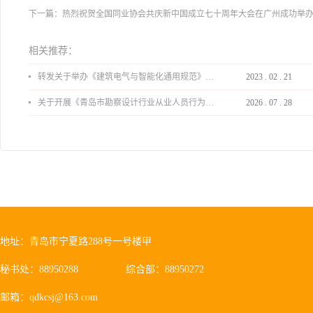
下一篇：
热烈祝贺全国同业协会共庆新中国成立七十周年大会在广州成功举办
相关推荐：
转发关于举办《建筑电气与智能化通用规范》 GB55024-2022公益宣贯的通知
2023
.
02
.
21
关于开展《青岛市勘察设计行业从业人员行为导则》、《青岛市住宅工程设计审查品质提升指引（2026版）》宣贯活动的通知
2026
.
07
.
28
地址：青岛市宁夏路288号一号楼甲
秘书处：88950288
综合部：88950272
邮箱：qdkcsj@163.com