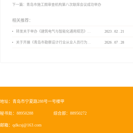
下一篇：
青岛市施工图审查机构第八次联席会议成功举办
相关推荐：
转发关于举办《建筑电气与智能化通用规范》 GB55024-2022公益宣贯的通知
2023
.
02
.
21
关于开展《青岛市勘察设计行业从业人员行为导则》、《青岛市住宅工程设计审查品质提升指引（2026版）》宣贯活动的通知
2026
.
07
.
28
地址：青岛市宁夏路288号一号楼甲
秘书处：88950288
综合部：88950272
邮箱：qdkcsj@163.com