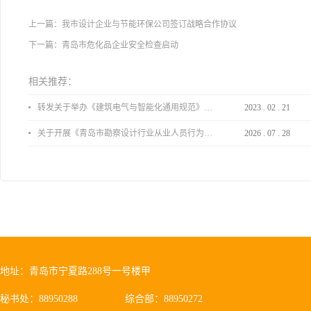
上一篇：
我市设计企业与节能环保公司签订战略合作协议
下一篇：
青岛市危化品企业安全检查启动
相关推荐：
转发关于举办《建筑电气与智能化通用规范》 GB55024-2022公益宣贯的通知
2023
.
02
.
21
关于开展《青岛市勘察设计行业从业人员行为导则》、《青岛市住宅工程设计审查品质提升指引（2026版）》宣贯活动的通知
2026
.
07
.
28
地址：青岛市宁夏路288号一号楼甲
秘书处：88950288
综合部：88950272