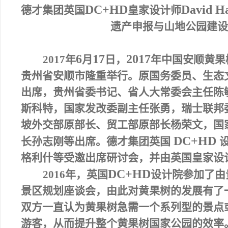
DC+HD
David H
德才集团英国
皇家设计师
遗产申报与山地公园建设
6
17
2017
2017
年
月
日
，
年中国安顺黄果
贵州省安顺市隆重举行。原国务委员、生态
出席，贵州省委书记、省人大常委会主任陈
斯科特，国家发改委副主任张勇，瑞士联邦
坡外交部原部长、贸工部原部长杨荣文，国
DC+HD
长孙志刚等出席。德才集团英国
格利什等受邀出席研讨会，并由英国皇家设
DC+HD
2016
年，英国
设计院参加了由
景区规划座谈会，由此对黄果树的发展有了
双方一直认为黄果树急需一个系列型的景点
游客，从而提升整个黄果树国家公园的效率