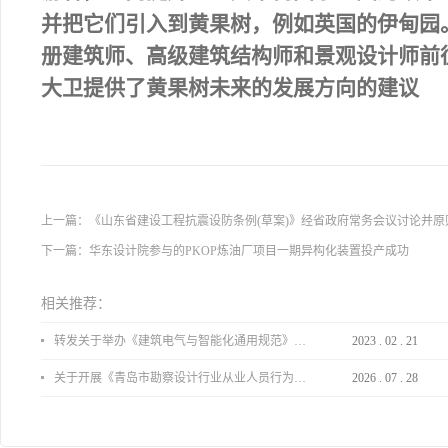
并把它们引入到黄果树，例如英国的伊甸园
册建筑师、高级建筑结构师和景观设计师前
大卫提供了黄果树未来的发展方向的建议
上一篇：
《山东省建设工程抗震设防条例(草案)》经省政府常务会议讨论并原
下一篇：
华东设计院参与的PKOP炼油厂项目一期异构化装置投产成功
相关推荐：
转发关于举办《建筑电气与智能化通用规范》 GB55024-2022公益宣贯的通知
2023
.
02
.
21
关于开展《青岛市勘察设计行业从业人员行为导则》、《青岛市住宅工程设计审查品质提升指引（2026版）》宣贯活动的通知
2026
.
07
.
28