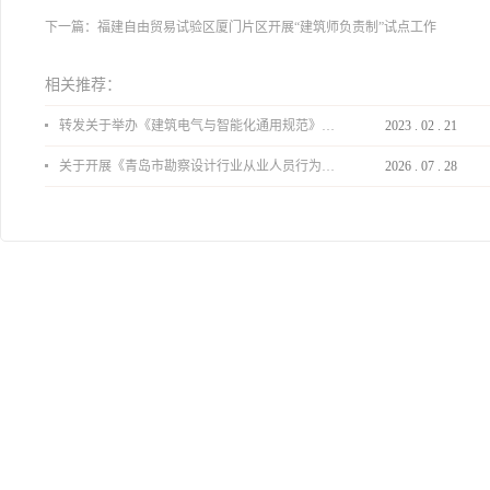
下一篇：
福建自由贸易试验区厦门片区开展“建筑师负责制”试点工作
相关推荐：
转发关于举办《建筑电气与智能化通用规范》 GB55024-2022公益宣贯的通知
2023
.
02
.
21
关于开展《青岛市勘察设计行业从业人员行为导则》、《青岛市住宅工程设计审查品质提升指引（2026版）》宣贯活动的通知
2026
.
07
.
28