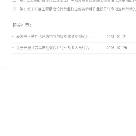
上一篇：
工程勘察设计行业安全生产风险分级管控和隐患排查治理双重预防
下一篇：
关于开展工程勘察设计行业打击假冒特种作业操作证专项治理行动
相关推荐：
转发关于举办《建筑电气与智能化通用规范》 GB55024-2022公益宣贯的通知
2023
.
02
.
21
关于开展《青岛市勘察设计行业从业人员行为导则》、《青岛市住宅工程设计审查品质提升指引（2026版）》宣贯活动的通知
2026
.
07
.
28