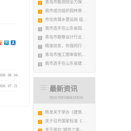
青岛市勘测院全力保障自然灾害普查区县级质检汇交工作
2
我市成功组织园林景观设计创意职业技能竞赛
3
市住房城乡建设局 组织设计人员能力提升培训会
4
我市选手在山东省园林景观设计创意职业技能竞赛中勇夺佳绩
5
青岛市勘察设计行业民事纠纷调解协调中心正式揭牌成立
6
精准扶贫，你我同行 ——协会荣获全市2018年度脱贫攻坚和扶贫协作先进集体
7
青岛市施工图审查机构第八次联席会议成功举办
8
我市选手在山东省建筑设计BIM技术应用技能竞赛取得佳绩
9
026
.
08
.
04
026
.
07
.
21
最新资讯
NEW INFORMATION
转发关于举办《建筑电气与智能化通用规范》 GB55024-2022公益宣贯的通知
1
关于召开国家标准《绿色建筑评价标准》（GB/T 50378-2019）宣贯培训会议的通知
2
关于举办“城市之美-设计赋能城市发展”活动的通知
3