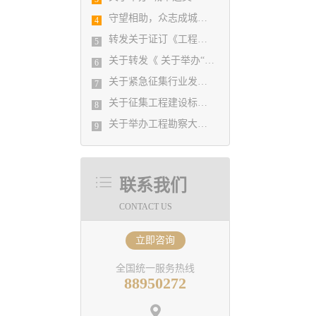
守望相助，众志成城！ 协会携手相关软件企业为行业提供 在家办公免费软件
4
转发关于证订《工程勘察设计行业年度发展研究报告（2019）》的通知
5
关于转发《 关于举办“城镇老旧小区改造规划设计实务培训班”的通知 》的通知
6
关于紧急征集行业发展图片素材的通知
7
关于征集工程建设标准实施情况及意见的通知
8
关于举办工程勘察大师讲堂活动的通知
9
联系我们
CONTACT US
立即咨询
全国统一服务热线
88950272