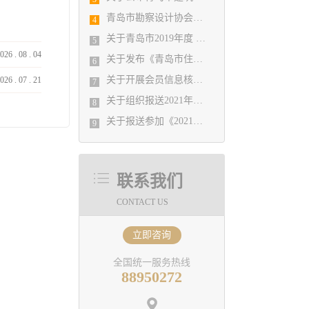
青岛市勘察设计协会暨施工图审查公司2019年度工作总结会议顺利召开
4
关于青岛市2019年度 优秀企业、优秀企业管理者、先进工作者评选结果公示的通知
5
026
.
08
.
04
关于发布《青岛市住宅设计质量提升指引》 的通知
6
关于开展会员信息核对工作的通知
026
.
07
.
21
7
关于组织报送2021年度山东省工程建设（勘察设计） 优秀QC小组的通知
8
关于报送参加《2021年度山东省优秀工程勘察设计成果竞赛》有关事宜的通知
9
联系我们
CONTACT US
立即咨询
全国统一服务热线
88950272