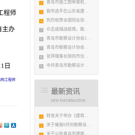
青岛市施工图审查机构第八次联席会议成功举办
2
我市选手在山东省建筑设计BIM技术应用技能竞赛取得佳绩
工程师
3
热烈祝贺全国同业协会共庆新中国成立七十周年大会在广州成功举办 我市工程勘察设计行业获得多项荣誉称号
4
自主办
众志成城战疫情，勘察设计行业在行动
5
青岛市勘察设计协会2020年度第一次理事会顺利召开
6
青岛市勘察设计协会陪同市住房和城乡建设局刘波副局长走访调研会员单位
7
张萍理事长陪同市住房和城乡建设局赴陇南开展东西部扶贫协作工作
8
11日
中共青岛市勘察设计协会党支部日前召开民主生活会
9
结构工程师
最新资讯
NEW INFORMATION
转发关于举办《建筑电气与智能化通用规范》 GB55024-2022公益宣贯的通知
1
关于催报8月份勘察设计经济形势月报的通知
2
关于公布青岛市建筑设计BIM技术应用技能选拔赛获奖结果的通知
3