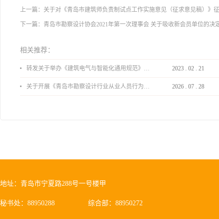
上一篇：
关于对《青岛市建筑师负责制试点工作实施意见（征求意见稿）》
下一篇：
青岛市勘察设计协会2021年第一次理事会 关于吸收新会员单位的决
相关推荐：
转发关于举办《建筑电气与智能化通用规范》 GB55024-2022公益宣贯的通知
2023
.
02
.
21
关于开展《青岛市勘察设计行业从业人员行为导则》、《青岛市住宅工程设计审查品质提升指引（2026版）》宣贯活动的通知
2026
.
07
.
28
地址：青岛市宁夏路288号一号楼甲
秘书处：88950288
综合部：88950272