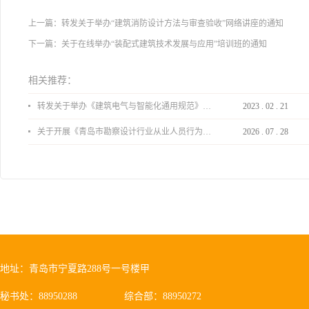
上一篇：
转发关于举办“建筑消防设计方法与审查验收”网络讲座的通知
下一篇：
关于在线举办“装配式建筑技术发展与应用”培训班的通知
相关推荐：
转发关于举办《建筑电气与智能化通用规范》 GB55024-2022公益宣贯的通知
2023
.
02
.
21
关于开展《青岛市勘察设计行业从业人员行为导则》、《青岛市住宅工程设计审查品质提升指引（2026版）》宣贯活动的通知
2026
.
07
.
28
地址：青岛市宁夏路288号一号楼甲
秘书处：88950288
综合部：88950272