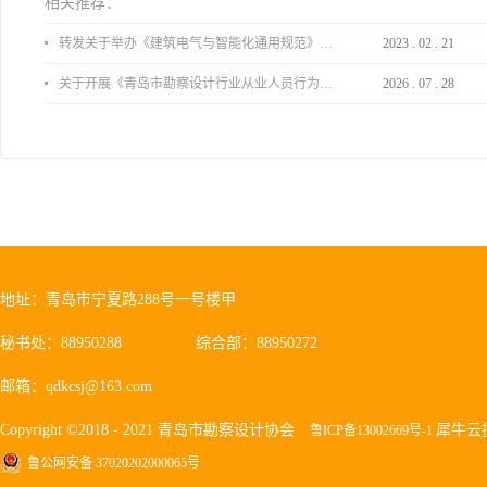
相关推荐：
转发关于举办《建筑电气与智能化通用规范》 GB55024-2022公益宣贯的通知
2023
.
02
.
21
关于开展《青岛市勘察设计行业从业人员行为导则》、《青岛市住宅工程设计审查品质提升指引（2026版）》宣贯活动的通知
2026
.
07
.
28
地址：青岛市宁夏路288号一号楼甲
秘书处：88950288
综合部：88950272
邮箱：qdkcsj@163.com
Copyright ©2018 - 2021 青岛市勘察设计协会
犀牛云
鲁ICP备13002669号-1
鲁公网安备 37020202000065号