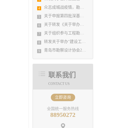
众志成城战疫情，勘察设计行业在行动
4
关于申报第四批深基坑工程专家库的通知
5
关于转发《关于举办《建筑设计防火规范》（GB50016）和《建筑防烟 排烟系统技术标准》GB51251-2017及建设工程消防设计审 查验收管理规定疑难解析答疑培训班的通知》的通知
6
关于组织参与工程勘察设计行业参与“一带一路”建设专题调研的通知
7
转发关于举办“建设工程消防设计审查及超限高层建筑工程抗震设防专项审查”的大师讲座的通知
8
青岛市勘察设计协会2021年第一次理事会 关于吸收新会员单位的决定
9
联系我们
CONTACT US
立即咨询
全国统一服务热线
88950272