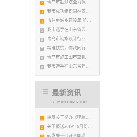
青岛市勘测院全力保障自然灾害普查区县级质检汇交工作
2
我市成功组织园林景观设计创意职业技能竞赛
3
市住房城乡建设局 组织设计人员能力提升培训会
4
我市选手在山东省园林景观设计创意职业技能竞赛中勇夺佳绩
5
青岛市勘察设计行业民事纠纷调解协调中心正式揭牌成立
6
精准扶贫，你我同行 ——协会荣获全市2018年度脱贫攻坚和扶贫协作先进集体
7
青岛市施工图审查机构第八次联席会议成功举办
8
我市选手在山东省建筑设计BIM技术应用技能竞赛取得佳绩
9
最新资讯
NEW INFORMATION
转发关于举办《建筑电气与智能化通用规范》 GB55024-2022公益宣贯的通知
1
关于报送2019年9月份勘察设计经济形势月报有关工作的通知
2
转发关于召开全国勘察设计行业庆祝新中国成立70周年大会暨中国勘察设计协会六届二次会员代表大会的通知
3