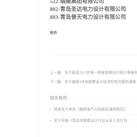
522-
烟建集团有限公司
802-
青岛圣达电力设计有限公司
803-
青岛普天电力设计有限公司
附件
上一篇：
关于报送2013年第一季度勘察设计统计季报
下一篇：
关于催报3月份勘察设计经济形势月报的通知
相关推荐：
转发关于举办《建筑电气与智能化通用规范》 GB55024-2022公益宣贯的通知
关于开展《青岛市勘察设计行业从业人员行为导则》、《青岛市住宅工程设计审查品质提升指引（2026版）》宣贯活动的通知