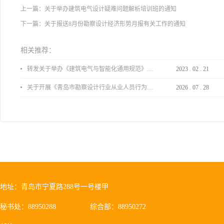
上一篇：
关于举办建筑电气设计疑难问题解析培训班的通知
下一篇：
关于报送8月份勘察设计经济形势月报有关工作的通知
相关推荐：
转发关于举办《建筑电气与智能化通用规范》 GB55024-2022公益宣贯的通知
2023
.
02
.
21
关于开展《青岛市勘察设计行业从业人员行为导则》、《青岛市住宅工程设计审查品质提升指引（2026版）》宣贯活动的通知
2026
.
07
.
28
地址：青岛市宁夏路288号一号楼甲
秘书处：88950288
综合部：88950272