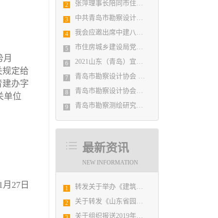
张萍理事长陪同市住房和城乡建设局赴陇南开展东西部扶贫协作工作
2
中共青岛市勘察设计协会党支部日前召开民主生活会
3
我会应邀出席中建八局四公司设计管理研究院揭牌仪式
4
市住房城乡建设局党组书记、局长陈勇调研市勘察设计协会及所属审图机构
5
势月
2021山东（青岛）宜居博览会盛大开幕
6
关规定给
青岛市勘察设计协会 第五届二次会员代表大会纪要
7
青建办字
青岛市勘察设计协会党支部召开党史学习教育专题组织生活会
8
关单位
青岛市勘察测绘研究院参加第29届国际制图大会并荣获3项国际大奖
9
最新资讯
NEW INFORMATION
11月27日
转发关于举办《建筑电气与智能化通用规范》 GB55024-2022公益宣贯的通知
1
关于转发《山东省园林景观设计创意技能竞赛的预备通知》的通知
2
关于组织报送2019年度山东省建筑信息模型（BIM）技术应用大赛的通知
3