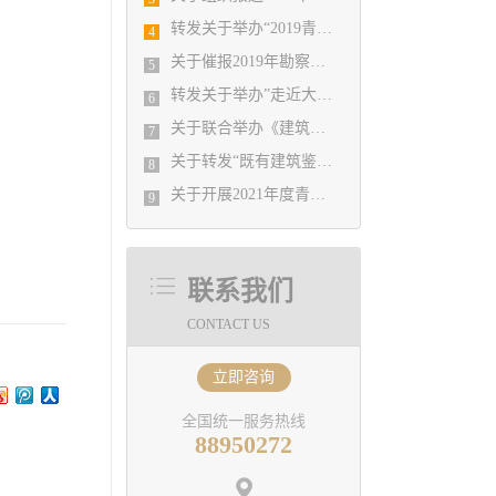
转发关于举办“2019青岛市装配式建筑钢结构技术培训班”的通知
4
关于催报2019年勘察设计统计年报的通知
5
转发关于举办”走近大师系列——复杂结构设计案例与工程实践技术交流会（第一期）“的通知
6
关于联合举办《建筑设计防火规范》和《建筑防烟排烟系统技术标准》规范培训班的通知
7
关于转发“既有建筑鉴定与加固设计新技术应用及工程实例解析培训班”的通知
8
关于开展2021年度青岛市优秀工程勘察设计成果竞赛的通知
9
联系我们
CONTACT US
立即咨询
全国统一服务热线
88950272