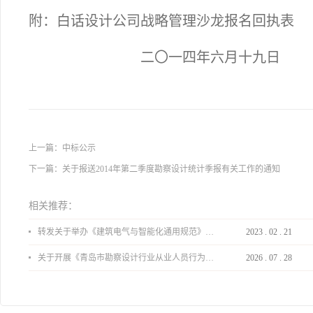
附：白话设计公司战略管理沙龙报名回执表
二〇一四年六月十九日
上一篇：
中标公示
下一篇：
关于报送2014年第二季度勘察设计统计季报有关工作的通知
相关推荐：
转发关于举办《建筑电气与智能化通用规范》 GB55024-2022公益宣贯的通知
2023
.
02
.
21
关于开展《青岛市勘察设计行业从业人员行为导则》、《青岛市住宅工程设计审查品质提升指引（2026版）》宣贯活动的通知
2026
.
07
.
28