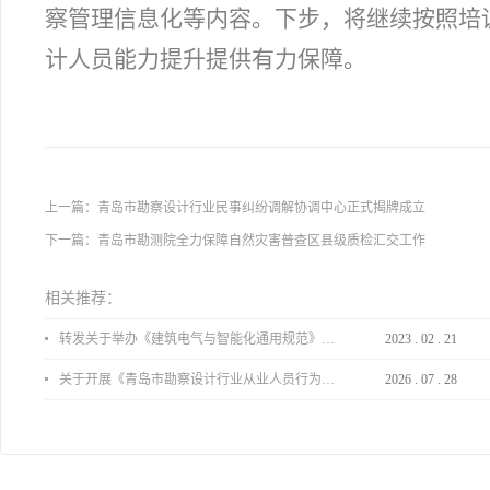
察管理信息化等内容。下步，将继续按照培
计人员能力提升提供有力保障。
上一篇：
青岛市勘察设计行业民事纠纷调解协调中心正式揭牌成立
下一篇：
青岛市勘测院全力保障自然灾害普查区县级质检汇交工作
相关推荐：
转发关于举办《建筑电气与智能化通用规范》 GB55024-2022公益宣贯的通知
2023
.
02
.
21
关于开展《青岛市勘察设计行业从业人员行为导则》、《青岛市住宅工程设计审查品质提升指引（2026版）》宣贯活动的通知
2026
.
07
.
28