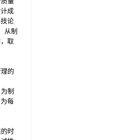
行质量
设计成
科技论
。从制
作，取
管理的
，为制
，为每
限的时