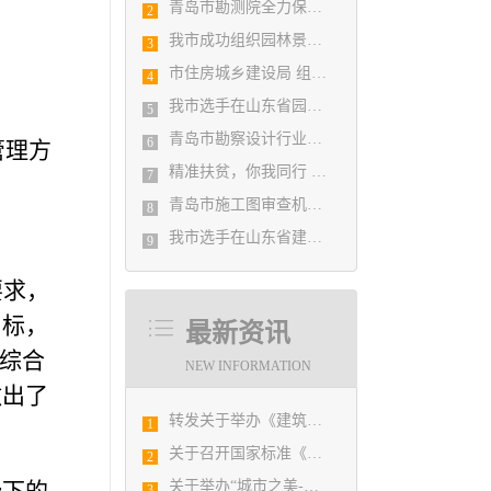
青岛市勘测院全力保障自然灾害普查区县级质检汇交工作
2
我市成功组织园林景观设计创意职业技能竞赛
3
市住房城乡建设局 组织设计人员能力提升培训会
4
我市选手在山东省园林景观设计创意职业技能竞赛中勇夺佳绩
5
青岛市勘察设计行业民事纠纷调解协调中心正式揭牌成立
6
管理方
精准扶贫，你我同行 ——协会荣获全市2018年度脱贫攻坚和扶贫协作先进集体
7
青岛市施工图审查机构第八次联席会议成功举办
8
我市选手在山东省建筑设计BIM技术应用技能竞赛取得佳绩
9
要求，
目标，
最新资讯
进综合
NEW INFORMATION
做出了
转发关于举办《建筑电气与智能化通用规范》 GB55024-2022公益宣贯的通知
1
关于召开国家标准《绿色建筑评价标准》（GB/T 50378-2019）宣贯培训会议的通知
2
关于举办“城市之美-设计赋能城市发展”活动的通知
3