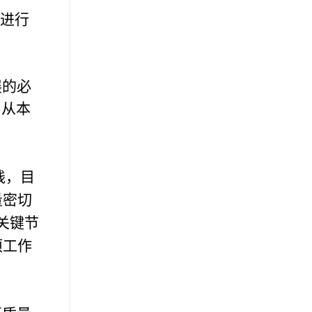
想进行
展的必
，从本
践，目
量密切
关键节
项工作