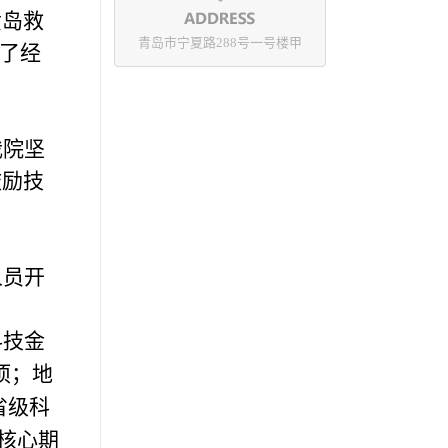
黄岛救
青岛市宁夏路288号一号楼甲
累了经
我院坚
鼓励技
人员开
科技金
项；地
省级科
核心期