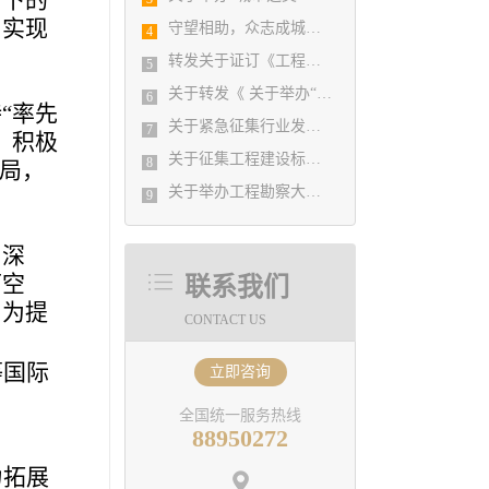
势下的
，实现
守望相助，众志成城！ 协会携手相关软件企业为行业提供 在家办公免费软件
4
转发关于证订《工程勘察设计行业年度发展研究报告（2019）》的通知
5
关于转发《 关于举办“城镇老旧小区改造规划设计实务培训班”的通知 》的通知
6
“率先
关于紧急征集行业发展图片素材的通知
7
。积极
关于征集工程建设标准实施情况及意见的通知
8
格局，
关于举办工程勘察大师讲堂活动的通知
9
和深
下空
联系我们
，为提
CONTACT US
等国际
立即咨询
全国统一服务热线
88950272
力拓展