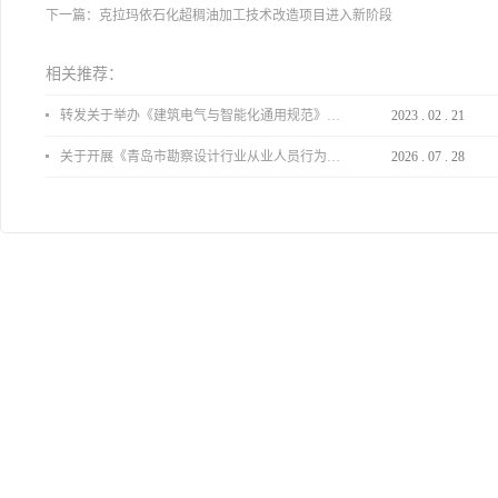
下一篇：
克拉玛依石化超稠油加工技术改造项目进入新阶段
相关推荐：
转发关于举办《建筑电气与智能化通用规范》 GB55024-2022公益宣贯的通知
2023
.
02
.
21
关于开展《青岛市勘察设计行业从业人员行为导则》、《青岛市住宅工程设计审查品质提升指引（2026版）》宣贯活动的通知
2026
.
07
.
28