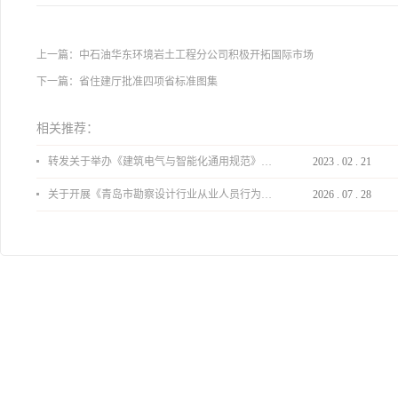
上一篇：
中石油华东环境岩土工程分公司积极开拓国际市场
下一篇：
省住建厅批准四项省标准图集
相关推荐：
转发关于举办《建筑电气与智能化通用规范》 GB55024-2022公益宣贯的通知
2023
.
02
.
21
关于开展《青岛市勘察设计行业从业人员行为导则》、《青岛市住宅工程设计审查品质提升指引（2026版）》宣贯活动的通知
2026
.
07
.
28