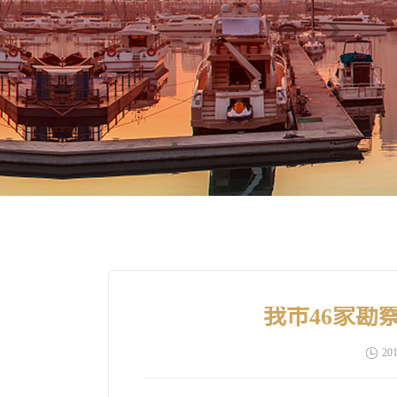
我市46家勘
201