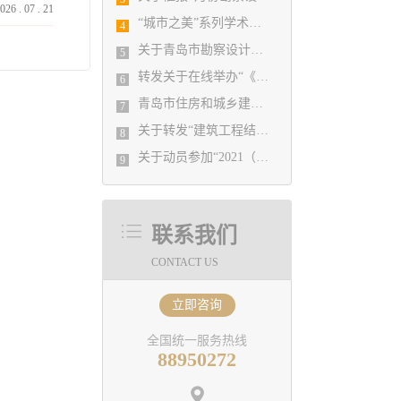
026
.
07
.
21
“城市之美”系列学术活动——设计赋能城市发展主题论坛成功举办
4
关于青岛市勘察设计协会通讯员的招募通知
5
转发关于在线举办“《建筑工程抗浮技术标准》JGJ476－2019宣贯及基坑降水技术应用”培训班的通知
6
青岛市住房和城乡建设局 关于推荐山东省建设工程消防验收技术专家的通知
7
关于转发“建筑工程结构设计中的岩土工程问题培训班”的通知
8
关于动员参加“2021（第五届）河湖生态论坛”活动的通知
9
联系我们
CONTACT US
立即咨询
全国统一服务热线
88950272