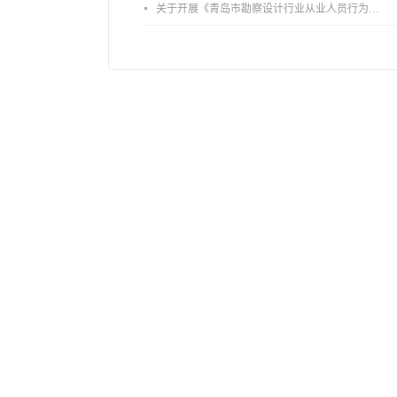
关于开展《青岛市勘察设计行业从业人员行为导则》、《青岛市住宅工程设计审查品质提升指引（2026版）》宣贯活动的通知