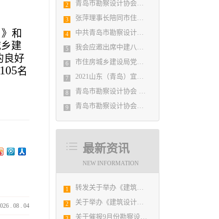
青岛市勘察设计协会陪同市住房和城乡建设局刘波副局长走访调研会员单位
2
张萍理事长陪同市住房和城乡建设局赴陇南开展东西部扶贫协作工作
3
）》和
中共青岛市勘察设计协会党支部日前召开民主生活会
4
城乡建
我会应邀出席中建八局四公司设计管理研究院揭牌仪式
5
的良好
市住房城乡建设局党组书记、局长陈勇调研市勘察设计协会及所属审图机构
6
105
名
2021山东（青岛）宜居博览会盛大开幕
7
青岛市勘察设计协会 第五届二次会员代表大会纪要
8
青岛市勘察设计协会党支部召开党史学习教育专题组织生活会
9
最新资讯
NEW INFORMATION
转发关于举办《建筑电气与智能化通用规范》 GB55024-2022公益宣贯的通知
1
关于举办《建筑设计防火规范》（2018版）和《建筑防烟排烟系统技术标准》GB51251-2017及建设工程消防设计审查验收疑难解析高级培训班
2
026
.
08
.
04
关于催报9月份勘察设计经济形势月报的通知
3