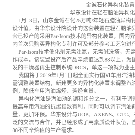
金诚石化异构化装置
华东设计在轻石脑油异构化
1月13日，山东金诚石化25万吨/年轻石脑油异
设计值。由华东设计院设计的这套装置在轻石脑油异
套已投产的采用Par-Isom技术的异构化装置，
内首次只购买异构化专利许可及部分参考工艺包进
Par-Isom技术催化剂无需注氯，无需碱洗塔，
作成本。该装置投产后产品辛烷值达到88以上，为
发的干燥器再生控制系统DRCS，单这一项就为业主
我国将于2019年1月1日起全面实行国Ⅵ车用汽
需调整装置结构，新建更多的异构化装置来调整汽
例，降低车用汽油烯烃、芳烃含量。
异构化汽油是汽油池的调和组分之一，有利于调整
提高车用汽油的抗爆指数有利，同时可以调节汽油
量，更加环保。华东设计与UOP、AXENS、GT
泛的交流与合作，并已经形成了高素质设计队伍，自主
88不同辛烷值的生产需求。