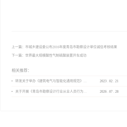
上一篇：
市城乡建设委公布2016年度青岛市勘察设计单位诚信考核结果
下一篇：
世界最大规模酸性气制硫酸装置开车成功
相关推荐：
转发关于举办《建筑电气与智能化通用规范》 GB55024-2022公益宣贯的通知
2023
.
02
.
21
关于开展《青岛市勘察设计行业从业人员行为导则》、《青岛市住宅工程设计审查品质提升指引（2026版）》宣贯活动的通知
2026
.
07
.
28