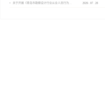
关于开展《青岛市勘察设计行业从业人员行为导则》、《青岛市住宅工程设计审查品质提升指引（2026版）》宣贯活动的通知
2026
.
07
.
28