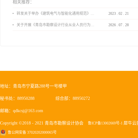
相关推荐：
转发关于举办《建筑电气与智能化通用规范》 GB55024-2022公益宣贯的通知
2023
.
02
.
21
关于开展《青岛市勘察设计行业从业人员行为导则》、《青岛市住宅工程设计审查品质提升指引（2026版）》宣贯活动的通知
2026
.
07
.
28
地址：青岛市宁夏路288号一号楼甲
秘书处：88950288
综合部：88950272
邮箱：qdkcsj@163.com
Copyright ©2018 - 2021 青岛市勘察设计协会
犀牛云
鲁ICP备13002669号-1
鲁公网安备 37020202000065号