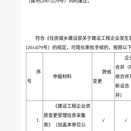
（建市[2007]229号）同时废止。
符合《住房城乡建设部关于建设工程企业发生
[2014]79号）的规定，可简化审批手续的，按照
企
合并（
序
跨省
申报材料
收合并
号
变更
新设合
并）
《建设工程企业资
质变更受理信息采集
1.
√
√
表》（加盖本单位公