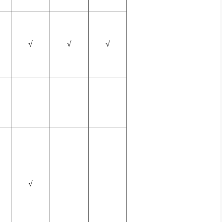
√
√
√
√