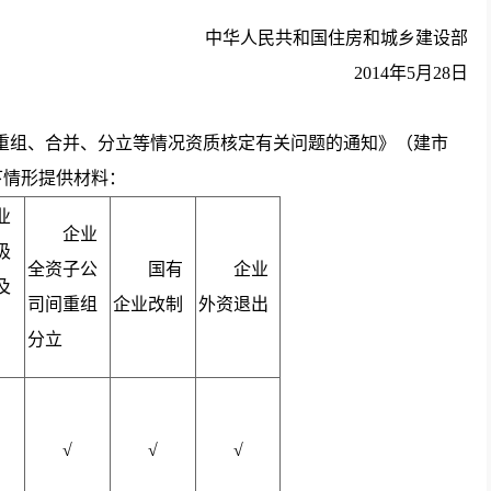
中华人民共和国住房和城乡建设部
2014年5月28日
重组、合并、分立等情况资质核定有关问题的通知》（建市
以下情形提供材料：
业
企业
吸
全资子公
国有
企业
及
司间重组
企业改制
外资退出
分立
√
√
√