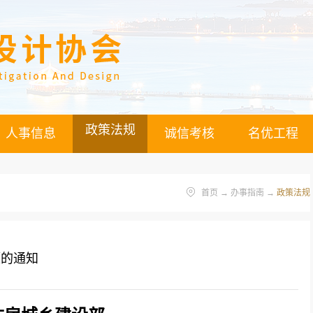
政策法规
人事信息
诚信考核
名优工程
首页
→
办事指南
→
政策法规
题的通知