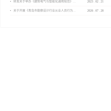
转发关于举办《建筑电气与智能化通用规范》 GB55024-2022公益宣贯的通知
2023
.
02
.
21
关于开展《青岛市勘察设计行业从业人员行为导则》、《青岛市住宅工程设计审查品质提升指引（2026版）》宣贯活动的通知
2026
.
07
.
28