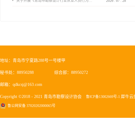
关于开展《青岛市勘察设计行业从业人员行为导则》、《青岛市住宅工程设计审查品质提升指引（2026版）》宣贯活动的通知
2026
.
07
.
28
地址：青岛市宁夏路288号一号楼甲
秘书处：88950288
综合部：88950272
邮箱：qdkcsj@163.com
Copyright ©2018 - 2021 青岛市勘察设计协会
犀牛云
鲁ICP备13002669号-1
鲁公网安备 37020202000065号