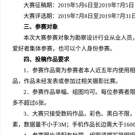
大赛征稿期：
2019
年
5
月
6
日至
2019
年
7
月
5
日
大赛评选期：
2019
年
7
月
8
日至
2019
年
7
月
31
三、参赛对象
本次大赛参赛对象为勘察设计行业从业人员
爱好者集体参赛，也可以个人身份参赛。
四、投稿作品要求
1
．参赛作品需为参赛者本人近五年内使用
品，作品未经发表或参加过相关摄影比赛。
2
．参赛作品单幅、组图均可。每位参赛者
多不超过
6
张。
3
．大赛只接受数码作品，彩色、黑白不限
素，数据量不小于
3M
；手机作品长边需大于
160