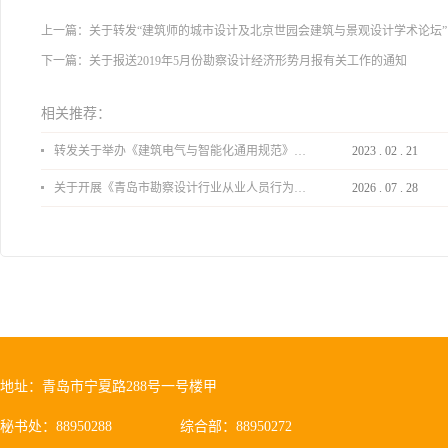
上一篇：
关于转发“建筑师的城市设计及北京世园会建筑与景观设计学术论坛
下一篇：
关于报送2019年5月份勘察设计经济形势月报有关工作的通知
相关推荐：
转发关于举办《建筑电气与智能化通用规范》 GB55024-2022公益宣贯的通知
2023
.
02
.
21
关于开展《青岛市勘察设计行业从业人员行为导则》、《青岛市住宅工程设计审查品质提升指引（2026版）》宣贯活动的通知
2026
.
07
.
28
地址：青岛市宁夏路288号一号楼甲
秘书处：88950288
综合部：88950272