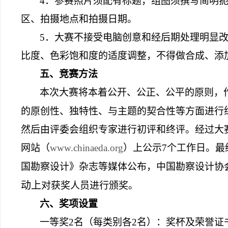
4
．参赛照片须配有标题，组图须撰写简明
区、拍摄地点和拍摄日期。
5
．大赛不接受电脑创意和经后期处理明显
比度、色彩饱和度的适度调整，不得做合成、添
五、竞赛方法
本次大赛将本着公开、公正、公平的原则，
的原创性、独特性、与主题的契合性等方面进行
然后由评委会组织专家进行初评和终评。经过大
网站（
www.chinaeda.org
）上公示
7
个工作日。最
国勘察设计》杂志等媒体公布，中国勘察设计协
动上
对获奖人员进行颁奖。
六、奖项设置
一等奖
2
名（每类别各
2
名）：奖杯及荣誉证