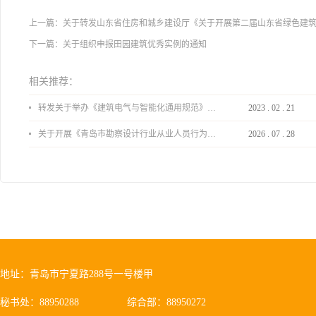
上一篇：
关于转发山东省住房和城乡建设厅《关于开展第二届山东省绿色建
下一篇：
关于组织申报田园建筑优秀实例的通知
相关推荐：
转发关于举办《建筑电气与智能化通用规范》 GB55024-2022公益宣贯的通知
2023
.
02
.
21
关于开展《青岛市勘察设计行业从业人员行为导则》、《青岛市住宅工程设计审查品质提升指引（2026版）》宣贯活动的通知
2026
.
07
.
28
地址：青岛市宁夏路288号一号楼甲
秘书处：88950288
综合部：88950272