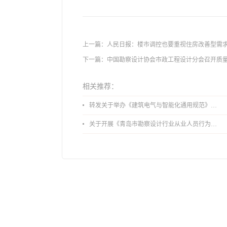
上一篇：
人民日报：楼市调控也要重视住房改善型需
下一篇：
中国勘察设计协会市政工程设计分会召开质
相关推荐：
转发关于举办《建筑电气与智能化通用规范》 GB55024-2022公益宣贯的通知
关于开展《青岛市勘察设计行业从业人员行为导则》、《青岛市住宅工程设计审查品质提升指引（2026版）》宣贯活动的通知