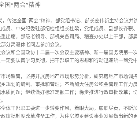
全国“两会”精神
，传达全国“两会”精神。部党组书记、部长姜伟新主持会议并
组成员、中央纪委驻部纪检组组长杜鹃，党组成员、副部长齐骥
陈重出席。部级老领导、部机关各司局、稽查办处以上干部，部
及部分离退休老同志参加会议。
议和全国政协十二届一次会议主要精神、新一届国务院第一
位一定要认真学习贯彻，把干部职工的思想和行动迅速统一到党
场监管，坚持开展房地产市场形势分析，研究房地产市场调
城乡规划的编制、审批和管理；不断加大住房公积金管理工作力
镇水质问题；继续做好标准定额工作；稳步推进行政审批改革；
设。
体干部职工要进一步转变作风，着眼大局，履职尽责，不断
行政审批制度改革准备工作，为住房城乡建设事业发展做出新的