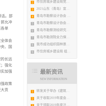
市住房城乡建设局党组书记、局长陈勇调研市勘察设计协会及所属审图机构
2
2021山东（青岛）宜居博览会盛大开幕
3
讲话。部
青岛市勘察设计协会 第五届二次会员代表大会纪要
4
、郭允冲
青岛市勘察设计协会党支部召开党史学习教育专题组织生活会
5
属各单
青岛市勘察测绘研究院参加第29届国际制图大会并荣获3项国际大奖
6
青岛市勘测院全力保障自然灾害普查区县级质检汇交工作
7
次全体会
我市成功组织园林景观设计创意职业技能竞赛
8
中央、国
市住房城乡建设局 组织设计人员能力提升培训会
9
控的长远
度；强化
最新资讯
切实加强
NEW INFORMATION
加强政策
更大贡
转发关于举办《建筑电气与智能化通用规范》 GB55024-2022公益宣贯的通知
1
关于收取2019年度会费的通知
2
关于领取2019年度注册结构工程师、注册土木工程师(岩土)考试报名发票的通知
3