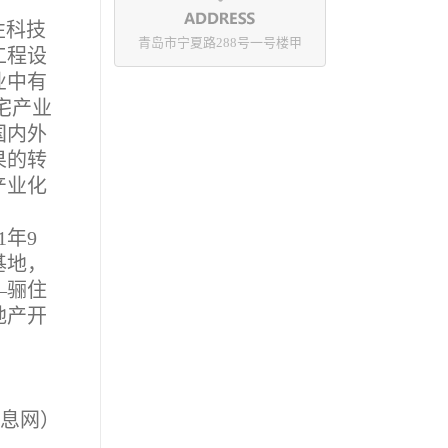
性科技
青岛市宁夏路288号一号楼甲
工程设
业中有
宅产业
国内外
果的转
产业化
年9
基地，
—骊住
地产开
息网）