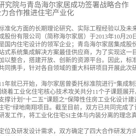
研究院与青岛海尔家居成功签署战略合作
全力合作推进住宅产业化
标准化方面的长期理论研究、实际工程经验以及未
股份有限公司（简称海尔家居）于2013年10月20
是国内住宅设计的领军企业；青岛海尔家居集成股
站式系统集成解决方案最佳供应商，为了实现这一
加以整合，搭建开放、创新的资源平台。因此，标
共同携手，针对各自领域的重大科研项目开展此次
11年就已开始，海尔家居曾委托标准院进行“集成制
围绕着工业化住宅核心技术攻关共分11个子课题展开
技支撑计划“十二五”课题之“保障性住房工业化设计建
年住宅”绿地南翔项目。截至目前，双方已共同完成了
研发工作，将工业化住宅SI主体与内装分离的理念
定位及研发设计需求，双方确定了四大合作研发方