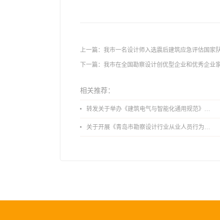
上一篇：
我市一名设计师入选震后建筑应急评估国家
下一篇：
我市在全国勘察设计创优型企业和优秀企业
相关推荐：
转发关于举办《建筑电气与智能化通用规范》 GB55024-2022公益宣贯的通知
关于开展《青岛市勘察设计行业从业人员行为导则》、《青岛市住宅工程设计审查品质提升指引（2026版）》宣贯活动的通知