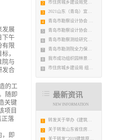
市住房城乡建设局党组书记、局长陈勇调研市勘察设计协会及所属审图机构
2
2021山东（青岛）宜居博览会盛大开幕
3
青岛市勘察设计协会 第五届二次会员代表大会纪要
4
来发展
青岛市勘察设计协会党支部召开党史学习教育专题组织生活会
5
日下午
青岛市勘察测绘研究院参加第29届国际制图大会并荣获3项国际大奖
6
份有限
青岛市勘测院全力保障自然灾害普查区县级质检汇交工作
7
目标，
我市成功组织园林景观设计创意职业技能竞赛
8
准院与
市住房城乡建设局 组织设计人员能力提升培训会
研发合
9
造的工
。随即
最新资讯
造关键
NEW INFORMATION
该项目
真正落
转发关于举办《建筑电气与智能化通用规范》 GB55024-2022公益宣贯的通知
1
关于转发山东省住房和城乡建设厅《关于2019年度山东省优秀工程勘察设计竞赛和泰山奖•美丽村居建筑设计大赛优胜项目提名的公示》的通知
2
向，即
关于转发“2019建筑原创设计论坛”的通知
3