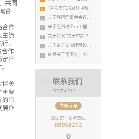
、共同
“青岛市东海路环境规划工程”入选全国勘察设计行业庆祝新中国成立70周年系列推举活动优秀园林设计项目
4
诚合
关于规范理事会会议题申报格式及流程的情况说明
5
略合作
关于组织对全市工程勘察设计单位进行BIM技术应用现状调查的通知
6
大主流
关于转发“关于举办‘2020年勘察设计结构工程师专业技术提升培训班’的通知”的通知
7
先行、
关于召开全国建筑设计行业创新创优学术峰会暨第十一届 江苏省园艺博览会博览园规划设计学术交流会的通知
8
略合作
转发关于组织参加中设协“企业会计准则新变化与税收新政策解读、工程勘察设计企业 收入确认与成本处理实务操作与税务全面筹划培训班”的通知
9
锁定行
广。
联系我们
伙伴关
个重要
CONTACT US
行的合
立即咨询
发展作
全国统一服务热线
。
88950272