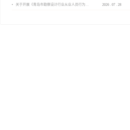
关于开展《青岛市勘察设计行业从业人员行为导则》、《青岛市住宅工程设计审查品质提升指引（2026版）》宣贯活动的通知
2026
.
07
.
28