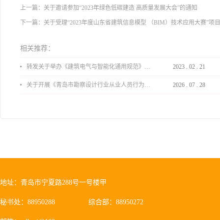
上一篇：
关于邀请参加“2023年绿色低碳建造 高质量发展大会”的通知
下一篇：
关于受理“2023年度山东省建筑信息模型 （BIM）技术应用大赛”项
相关推荐：
转发关于举办《建筑电气与智能化通用规范》 GB55024-2022公益宣贯的通知
2023
.
02
.
21
关于开展《青岛市勘察设计行业从业人员行为导则》、《青岛市住宅工程设计审查品质提升指引（2026版）》宣贯活动的通知
2026
.
07
.
28
地址：青岛市宁夏路288号一号楼甲
秘书处：88950288
综合部：88950272