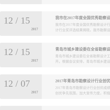
，勘察设计注册工程师将实行网上
12
/
15
我市在2017年度全国优秀勘
册、延续注册、变更注册、注销注册
我市在2017年度全国优秀勘察设计
统”进行网上申报，不再提交纸质申
2017
计行业奖评选结果揭晓，我市勘察设计
等奖5项，二等奖7项，三等奖16
12
/
15
青岛市城乡建设委在全省勘察
勘察设计行业的最高荣誉奖，评审
青岛市城乡建设委在全省勘察设计工
最高水平。下一步我市勘察设计行
2017
开。根据会议安排，青岛市城乡建设委
牢固树立精品意识，不断繁荣创作
范带动作用，进一步引领推动全行
言以“强化管理 优化服务 促进勘
12
/
07
2017年青岛市勘察设计行业创
设计行业管理和市场监管、质量监
2017年青岛市勘察设计行业创优成
2017
创优争先氛围，加大宣传力度，积极组
。共组织参加省部级评优、竞赛等活