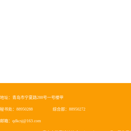
任李先逵为组长的7位专家评审组对
深刻、细致的剖析，针对标准每一
要技术内容进行了充分讨论和校验
为主编单位的编制组通过总结近年
标准、开展多项专题研究和试评、
专家之间相互交流、碰撞、促进、
审专家组细致深入评审，认为该《
领先水平，标准内容完整、结构合理
地址：青岛市宁夏路288号一号楼甲
秘书处：88950288
综合部：88950272
邮箱：qdkcsj@163.com