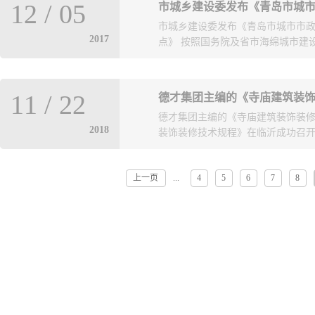
12
/
05
行业奖评选，共获一等奖5项，二等奖
市城乡建设委发布《青岛市城市市
QC小组评选，我市推荐参评项目获国
2017
点》 按照国务院及省市海绵城市建设
计成果竞赛，共获一等奖19项，二等
工作，我市共4位勘察设计师获山东
建筑与小区海绵城市施工图设计审
11
/
22
德才集团主编的《寺庙建筑装
织编写了《青岛市城市市政道路、
德才集团主编的《寺庙建筑装饰装修
行），日前予以发布。附件
2018
装饰装修技术规程》在临沂成功召开，
上一页
4
5
6
7
8
...
、中国民族建筑研究会专家委员会
王成花、中国民族建筑研究会副秘
理黄白以及《寺庙建筑装饰装修技术
会张京跃副会长在致辞中说，寺庙
准却严重缺乏，德才集团主编的《
提高寺庙等园林古建筑装修工程的
定、为推动古建筑发展做出的贡献
各项管理规定和要求做好发布、宣
协会其他立项标准的编制做好示范