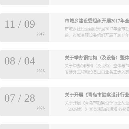
月1日起施行。据了解，这是山东省
11
/
09
市城乡建设委组织开展2017
轻地震灾害损失，保护人民群众生
市城乡建设委组织开展2017年全
2017
前，市城乡建设委组织开展了2017年
法检查。受检单位包括：2016年1
08
/
04
关于举办钢结构（及设备）整
青岛市行政区域范围内注册的勘察设
关于举办钢结构（及设备）整体与
察设计单位。主要检查2016年1月
2026
省涉外工程和设备出口业务正步入高速
的勘察设计项目），重点检查保障
察设计单位自查、各区(市)检查、
备、环保成套装备出海需求持续激
07
/
28
计、标准化成果报告的工作难度大
关于开展《青岛市勘察设计行业从
的困扰。为帮助广大会员单位设计
2026
（2026版）》宣贯活动的通知 各勘
行业以及与国标、欧美海外规范等
计技术分享会。本次分享会，依托
精细化验算、深化出图全流程；适
各相关单位：为规范我市勘察设计行