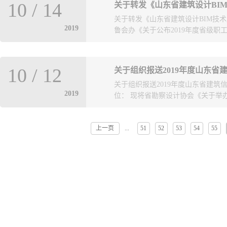
10
/
14
关于转发《山东省建筑设计BI
的单位范围是在我市注册的所有本
关于转发《山东省建筑设计BIM技
注册和税务登记的分支机构的外地
2019
鲁会办《关于公布2019年度省级职工
报送。根据《青岛市住房和城乡建
2019年1月起，勘察设计行业经
4月开始正式采取综合平台报送，原
统一部署和要求，日前，山东省建设
认真重视，加强报送意识。报送方式
10
/
12
关于组织报送2019年度山东省
技术应用技能竞赛的预备通知》，
http://sjw.qingdao.go
关于组织报送2019年度山东省建筑
筑设计BIM技术应用技能竞赛的预
进入该平台首页进行登录操作，具
2019
位： 现将省勘察设计协会《关于举办2
托，现将文件转发各单位，请结合
三、各单位统计工作负责人或联系
单，于10月20日前将电子版发至qkxm
勘察设计协会。四、对于不及时上
85931913 0532-889502
诚信记录，情节严重的，将按照有
上一页
51
52
53
54
55
...
IM）技术应用大赛的通知》转发给
附件2：参赛人员报名表.
限期改正，在诚信评价系统中予以扣
竞赛材料，报送至青岛市勘察设计
第二次以后的每次扣10分，并给予
市报送截止时间：2019年11月1日1
管理条例》第五十三条规定进行处罚
萌 85931913 附件1：关于举
用档案信息的，责令限期改正；逾期
知.pdf 附件2：《2019年度山东
管理、年度检查和单位评优相挂...
设计协会2019年10月12日