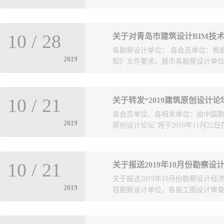
注册工程师执业资格考试评分专家库
10
/
28
关于对青岛市建筑设计BIM技
注册建筑师资格考试评分专家须同
各勘察设计单位： 各会员单位：根
需具有一级注册建筑师执业资格且
2019
知》文件要求，我市各勘察设计单位积
考试评分专家需具有一级注册建筑
筑设计实践经验,工作认真负责，责
自律，客观公正，严格遵守保密要
、基础理论及操作考试后，共有40
超过60周岁。二、推荐勘察设计注
10
/
21
关于转发“2019建筑原创设计论
结合基础理论成绩综合评分后，共评
请一、二级注册结构师执业资格考
各会员单位、各相关单位：由中国勘
三天。公示期内，任何单位或个人
及以上学历；申请其他勘察设计类
2019
原创设计论坛”将于2019年11月22
市勘察设计协会书面反映，联系电话： 053
科及以上学历；（二）在勘察设计
BIM技术应用技能竞赛
相关法律法规和技术标准，具有较丰
筑设计BIM技术应用技能竞赛选拔
任心强，富有团结协作精神；（三
士在内的多位勘察设计大师作精彩
院有限公司宋维泽青岛城市建筑设
求；（四）在职且身体健康，能够胜
10
/
21
关于报送2019年10月份勘察
参加。 附件1：2019建筑原创设计
程设计研究院有限责任公...
要求推荐专家库专家采取个人申请
关于报送2019年10月份勘察设计
2019年10月21日
《山东省注册建筑师资格考试评分专
2019
程勘察设计单位，各施工图设计审查机
资格考试评分专家库专家申请表》（
填报的申请人情况进行核实，同意推荐
、施工图设计审查机构报送2019年