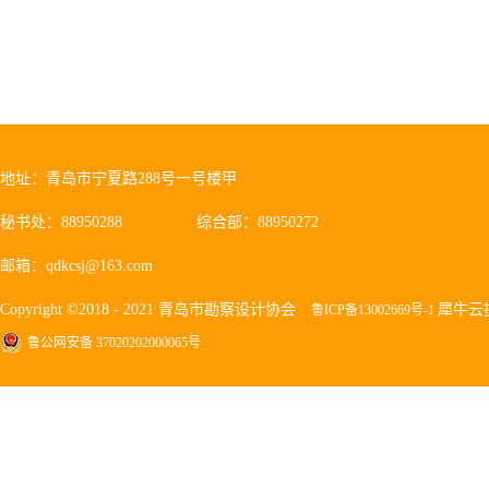
息，由协会秘书处负责向区市防疫指
协同技术支持服务积极联系专业软
办公、在线教育服务接口，方便会
服务系统和工程勘察监管云平台系
高工作效率，减少接触风险，为全
求积极组织开展行业调研，系统分
疫情防控和复工复产中遇到的困难和
建议；适时结合行业十四五规划编制工
地址：青岛市宁夏路288号一号楼甲
秘书处：88950288
综合部：88950272
邮箱：qdkcsj@163.com
Copyright ©2018 - 2021 青岛市勘察设计协会
犀牛云
鲁ICP备13002669号-1
鲁公网安备 37020202000065号