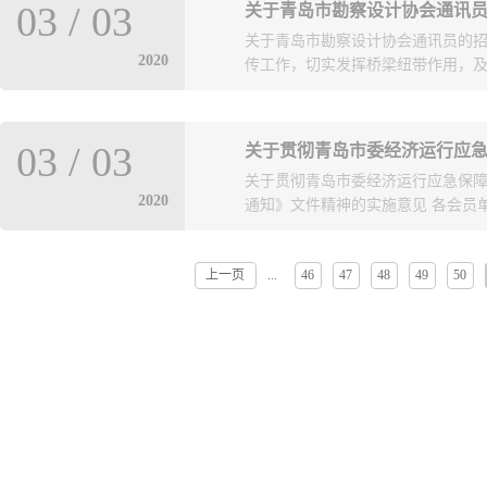
参会。理事本人因故确不能参加会
03
/
03
关于青岛市勘察设计协会通讯
计单位于3月15日之前完成数据报
会。3、 请所有参会人员严格遵守
关于青岛市勘察设计协会通讯员的
送，逾期不报，将按相关规定给予
请配合工作人员积极做好体温测量、信
2020
传工作，切实发挥桥梁纽带作用，及时
通知》（青建办字[2012]2号）
件1：参会回执.docx附件2：授权委托书.
二次以后的每次扣10分，并给予通
理条例》第五十三条规定进行处罚，
位的突出事迹、技术成果、先进经
档案信息的，责令限期改正；逾期不
03
/
03
通讯员，每单位仅限一名(具体要求
理、年度检查、单位评优和信用考
关于贯彻青岛市委经济运行应急保
于3月9日前将通讯员申报表发送至邮箱q
息系统技术问题，请与技术服务联系，咨询电
2020
通知》文件精神的实施意见 各会员单
日附件1：青岛勘察设计协会通讯员管
部门：青岛市城乡建设委勘察设计处，联
表.doc
计统计年报数据的单
上一页
46
47
48
49
50
...
障指挥部印发了《关于积极发挥行
情期间，为充分发挥行业协会商会
关工作要求。为切实发挥我会在参
彻落实文件精神提出实施意见如下
冠肺炎疫情防控及行业管理要求，
产，并在在行业管理部门和卫生健
（市）政府沟通合作，积极开展行
项优惠政策。二、协助保障企业复
位可拨打0532-88950288或发送邮