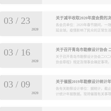
关于理事会召开频次、形式等有关要
03
/
23
关于减半收取2020年度会费的
均可填写《青岛市勘察设计协会理事
各会员单位：2020年春节期间，
对议题进行汇总,经秘书长审核后,
2020
延全球。疫情影响了民众的正常生活，
报表单应于每月20日前通过电子邮
应按照要求整理形成汇报材料，交会
明了、切中主题。特此说明。附件1
造成了影响，带来了冲击。为了坚
计协会理事会审议材料基本格
03
/
16
关于召开青岛市勘察设计协会 
贯彻落实习近平总书记关于疫情防
2.docx
关于召开青岛市勘察设计协会二О二
省、市委工作要求，一面坚持不懈
2020
协会章程》规定及理事会确定事项，决
位在自身面临的严峻防控形势和巨
倡议进行慈善捐款，或是自筹善款
任感和大爱无疆的家国情怀！ 鉴于
20年度第一次理事会，现将有关事项
为共同应对当前挑战，携手全体会员
03
/
09
关于催报2019年勘察设计统计
13:30（13:30报到，14:00
定，决定对2020年度会费标准调整
各有关勘察设计单位：据统计，截止20
号1号楼甲208室)三、主要内容研
收，依次为：副理事长单位4000元/
2020
计统计年报数据。现将催报有关事项通
《关于青岛市建设工程施工图设计
位1000元/年。次年恢复正常收费
座谈研究。四、出席范围青岛市勘察
度会费。 青岛市勘察
回执于2020年3月18日(星期三)15:
调了2019年勘察设计统计年报工