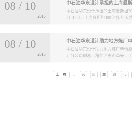
项目部按照分公司领导指示和要求
08
/
10
中石油华东设计承担的土库曼斯
示，“开车如此顺利刷新了国内同装
计、采购等人员打破常规、积极抢
中石油华东设计承担的土库曼斯坦30
年醚化装置生产优质汽油调和组分，
施，总体进展顺利。
2015
日-31日，土库曼斯坦300亿方/年天然
主要经济增长点，是华北石化公司20
工期紧，工程复杂。在各方努力下，
旬顺利完成中交，进入开工准备和
型及模块MR文件模板审查会在青岛
值得到大幅提高。 中石油华东设
08
/
10
中石油华东设计助力地方炼厂
油七建、加拿大普帕克（深圳）公司
设计周期短、改造资料不全等诸多困
中石油华东设计助力地方炼厂申请
次模型审查是各方对华东设计负责
初，全部图纸交付业主，管道设计
2015
计分公司副总工程师尹恩杰牵头，工厂
置、脱水装置、脱烃装置、酸水汽提
设计、土建、仪表、电器、设备等
西南设计分公司主要从装置的平面
施工及投产争取了宝贵的时间。业
见；中油一建和七建公司主要从模
时、解决问题迅速、服务质量优良
上一页
36
37
38
39
40
...
关人员组成项目团队，首先选定山
见；加拿大普帕克（深圳）公司亚
相关要求，率先完成了《用油企业炼
面提出了审查意见。 华东设计土
国家发改委委托中国石油和化学工
理厂和模块设计经验、缺少终版fee
通过了这两个企业的用油需求。 
自己的PDMS平台上将模型设计推
响。目前，分公司陆续接到省内外
化设计方面取得一定的成就，业主对
委托分公司开展进一步的优化改造
拿大普帕克（深圳）公司对项目组
过帮助地方炼厂申请原油配额工作
家政策的推动下，为我国炼油行业
提升地区安全环保水平做出了应有