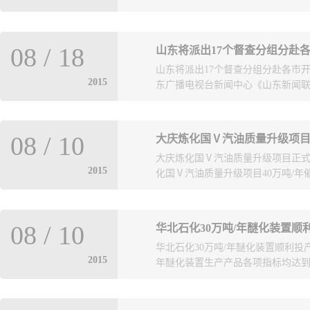
全检查。对检查发现的隐患，将责
08
/
18
山东将派出17个督查分组分赴
业，直到吊销相关证照或依法关闭
山东将派出17个督查分组分赴各市开
区）内危险化学品储存、运输和粉
2015
东广播电视台新闻中心《山东新闻联播
强化码头危化品作业审核，完善危
险货物码头违法行为，有效防范和
监、公安、交通、工商、环保等部
持召开紧急会议，对全省安全生产督
全监管，严密监控重大危险源。安
08
/
10
大庆炼化国Ⅴ汽油质量升级项
赴各市，对所有行业领域进行深入
危险化学品化工企业进行全覆盖检
大庆炼化国Ⅴ汽油质量升级项目正式
搜。督查重点放在隐患排查和整改
危险化学品储存企业、危险货物物
2015
化国Ⅴ汽油质量升级项目40万吨/年催
基层、直插现场“四不两直”的方法
装卸和运输过程的安全管理制度是
整改不到位绝不放过。
关标准规范要求；仓储设施和堆场
等。消防、质监、道路运输等部门
场拆除工作，标志着该工程正式开工建
打击危化品运输车辆私自改装、超
08
/
10
华北石化30万吨/年醚化装置顺
装置（总投资12800万元）和150
好人员密集场所和旅游安全、做好
华北石化30万吨/年醚化装置顺利投产
于2015年11月15日中交，年底
署。
2015
年醚化装置生产产品各项指标均达到设
务，难度之大可想而知；且大庆炼
18.5℃，极端最低气温－39.2
战。 分公司领导高度重视该EPC
可控，实现了投料开车一次成功。