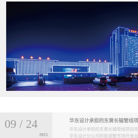
09
/
24
华东设计承担的东黄长输管线
华东设计承担的东黄长输管线项目完成
2015
华东设计分公司积极调整市场开发战略