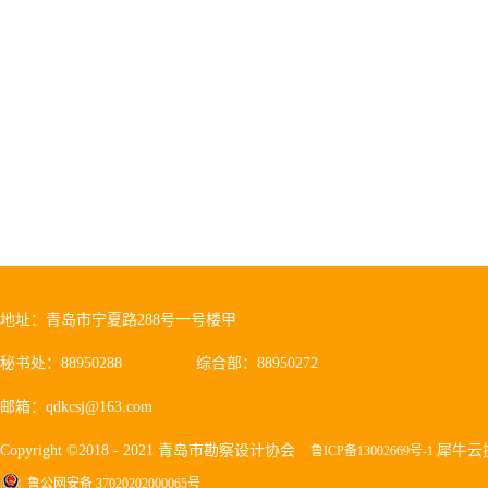
地址：青岛市宁夏路288号一号楼甲
秘书处：88950288
综合部：88950272
邮箱：qdkcsj@163.com
Copyright ©2018 - 2021 青岛市勘察设计协会
犀牛云
鲁ICP备13002669号-1
鲁公网安备 37020202000065号