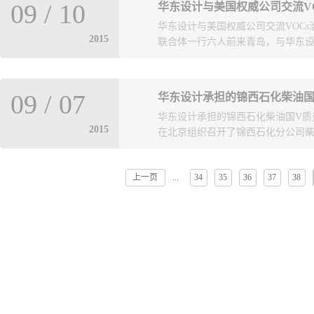
并公示无异议后，一次性通过中国石油
09
/
10
华东设计与美国权威公司交流V
控专业人员参加了HAZOP分析会
用，2018年8月18日到期，有效
华东设计与美国权威公司交流VOCs治理技
和操作中会遇到的各种情况，发现
公司获得AAA级信用等级证书的同
2015
联合体一行六人前来青岛，与华东设计分
共提出4条建议措施。针对将柴油罐
书。
此次HAZOP分析顺利完成，获得了
在的问题，提前修正设计并预防可
atile organic compou
总局和集团公司均对HAZOP分析
09
/
07
华东设计承担的锦西石化柴油国
计人员参加了交流。华东设计分公
设计分公司拟加大HAZOP分析业
华东设计承担的锦西石化柴油国V质
今后开展VOCs治理业务提供了有力保
2015
在北京组织召开了锦西石化分公司柴油
技术、Guideware软件平台、界
区进行VOCs定量检测及处理，同时
HYTORC同步螺栓紧固技术和方
上一页
34
35
36
37
38
...
估会。16位特邀专家及中国石油规
过度拉伸螺栓的情况下，均匀密封法兰，进
化分公司、华东设计分公司项目组人
王辉着重介绍了其高温古利特垫片的
论和沟通，一致认为该项目可行而
漏率可降到0.86%，接近零泄露，
然气股份有限公司提前实施汽、柴油
完成，该项目主要工程规模确定为10