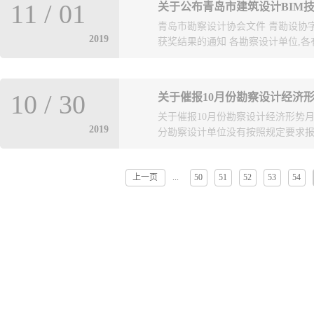
11
/
01
关于公布青岛市建筑设计BIM
青岛市勘察设计协会文件 青勘设协字[
2019
获奖结果的通知 各勘察设计单位,各
协会《青岛市建筑设计BIM技术应用技
10
/
30
关于催报10月份勘察设计经济
着公开公平公正的原则组织了本次
关于催报10月份勘察设计经济形势月报
位选拔、基础理论及快题考试后，
2019
分勘察设计单位没有按照规定要求报送2
分，共评选出一等奖2名，二等奖4
现予以公布确认。 附件：青岛市建
2019年10月31日 青岛市建筑设
上一页
50
51
52
53
54
...
名单在附件，现将催报工作有关事项
娜青岛市民用建筑设计院有限公司
11:00之前补报经济形势月报数
团张冬雪青岛市市政工程设计研究
好工作，及时办理。二、综合平台
安建设集团三等奖宋永健青岛市市
行业统计工作的通知》要求，自20
司蔡宜君青岛杰地建筑设计有限公
机构通过综合平台全面准确报送数
亮青岛腾远设计事务所有限公司
知》（青建办字[2012]2号）规
次以后的每次扣10分，并给予通报
条例》第五十三条规定进行处罚，“
案信息的，责令限期改正；逾期不改