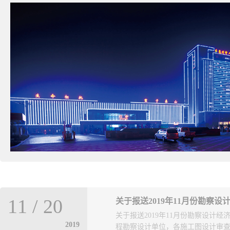
11
/
20
关于报送2019年11月份勘察
关于报送2019年11月份勘察设计
2019
程勘察设计单位，各施工图设计审查机