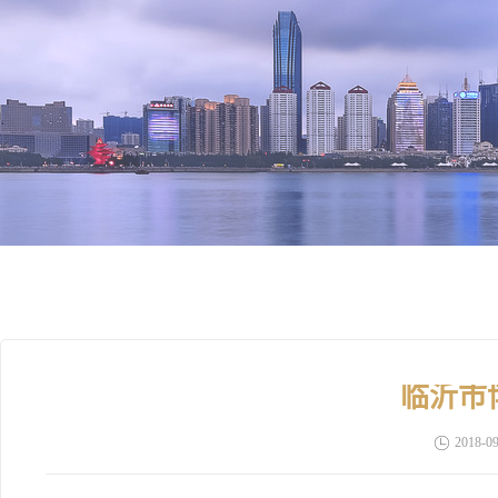
临沂市
2018-0