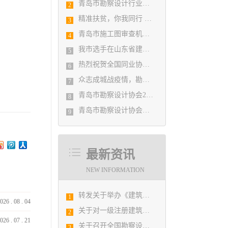
青岛市勘察设计行业民事纠纷调解协调中心正式揭牌成立
2
精准扶贫，你我同行 ——协会荣获全市2018年度脱贫攻坚和扶贫协作先进集体
3
青岛市施工图审查机构第八次联席会议成功举办
4
我市选手在山东省建筑设计BIM技术应用技能竞赛取得佳绩
5
热烈祝贺全国同业协会共庆新中国成立七十周年大会在广州成功举办 我市工程勘察设计行业获得多项荣誉称号
6
众志成城战疫情，勘察设计行业在行动
7
青岛市勘察设计协会2020年度第一次理事会顺利召开
8
青岛市勘察设计协会陪同市住房和城乡建设局刘波副局长走访调研会员单位
9
最新资讯
NEW INFORMATION
转发关于举办《建筑电气与智能化通用规范》 GB55024-2022公益宣贯的通知
1
026
.
08
.
04
关于对一级注册建筑师、勘察设计注册工程师注册申报及相关业务办理的通知
2
026
.
07
.
21
关于召开全国勘察设计行业信息化工作交流会暨中国勘察设计协会信息化推进工作委员会2019年年会的通知
3