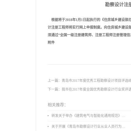
勘察设计注
根据将于2018年1月1日起执行的《住房城乡建设
计注册工程师将实行网上申报制度。向住房城乡建设
须通过“全国一级注册建筑师、注册工程师注册管理信
附件
上一篇：
青岛市2017年度优秀工程勘察设计项目评选
下一篇：
我市在2017年度全国优秀勘察设计行业奖评
相关推荐：
转发关于举办《建筑电气与智能化通用规范》 GB55024-2022公益宣贯的通知
关于开展《青岛市勘察设计行业从业人员行为导则》、《青岛市住宅工程设计审查品质提升指引（2026版）》宣贯活动的通知