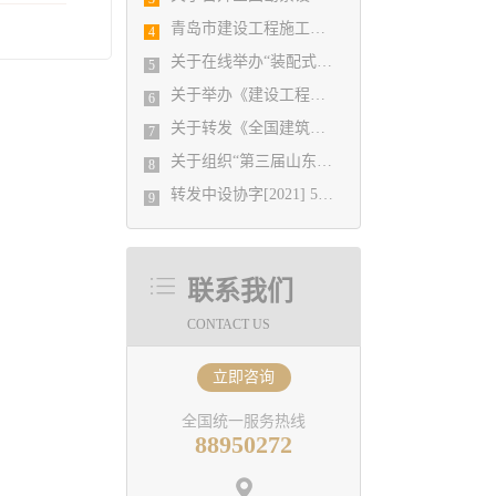
青岛市建设工程施工图设计审查有限公司 业务办理温馨提示
4
关于在线举办“装配式建筑技术发展与应用”培训班的通知
5
关于举办《建设工程消防设计审查验收管理暂行规定》实施细则宣贯与第三方消防服务机构检测验收全过程实务操作专题培训班的通知
6
关于转发《全国建筑设计行业创新创优学术峰会11月13日在重庆召开》的通知
7
关于组织“第三届山东省城市建设博览会”集中观展活动的通知
8
转发中设协字[2021] 52号关于印发《工程勘察、建筑设计行业和市政公用工程优秀勘察设计奖评选办法》的通知
9
联系我们
CONTACT US
立即咨询
全国统一服务热线
88950272