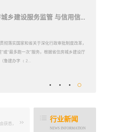
转发关于启用山东省住房城乡建设服务监管 与信用信息综合平台系统审批建设工程勘察设计乙级丙级资质的通知
贯彻落实国家和省关于深化行政审批制度改革，
”或“最多跑一次”服务，根据省住房城乡建设厅
建办字 ﹝2...
房城乡建设服务监管与信用信息综合平台系统（以下
察设计乙级丙级资质进行申报审批，企业申报省批勘
为做好有关工作，现将有关事项通知如下：1.“省
，具体流程为企业平台上传申报材料、设区市主管部
行业新闻
见表、省住房城乡建设厅受理、专家审查、证书
大会获悉，
NEWS INFORMATION
注册申请“市场主体登录”账号和密码，使用该账号