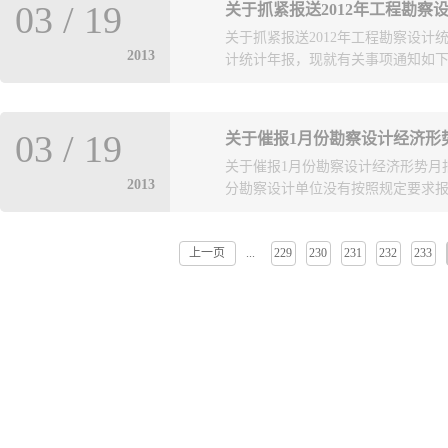
筑师；4、本项目不接受联合体投标
03
/
19
关于抓紧报送2012年工程勘察
号: 计划文号: 西发改复【2012
录（以当地检查院出具证明为准）。
关于抓紧报送2012年工程勘察设计
话): 曲晓东 13698687502 
资格预审...
2013
计统计年报，现就有关事项通知如下
道办事处 联系人(联系电话): 周俊良
勘 投标人的资格要求1、具有独立
上或工程勘察综合类资质甲级；3、
报送时限为在2013年1月31日前
联合体投标；5、企业法人三年内无
03
/
19
关于催报1月份勘察设计经济形
式为使用“勘察设计企业管理信息系
明为准）。同类工程界定投资额为5
关于催报1月份勘察设计经济形势月报
规定时限报送，并加强数据质量把
材料...
2013
分勘察设计单位没有按照规定要求报送
一致性。 二、目前我市已有很多勘
成功实行网络报送的企业名单详见附
方面的原因，当日报送的企业在次日
上一页
229
230
231
232
233
...
催报工作有关事项通知如下：一、相关
络发送的企业。 三、关于“勘察设
势月报数据。逾期不报，将按相关
软件编制单位北京信源资讯公司，联系电话：010
计工作的通知》（青建办字[2012
山东省住建厅，联系电话：0531-879
5分，第二次以后的每次扣10分，
厅信息中心联系，联系电话：0531-
设计管理条例》第五十三条规定进
电话：85739955。 附：截至1
钩。 特此通知。 联系部门：青岛
单 &#..
件： 截止1月25日未报1月份
单 .