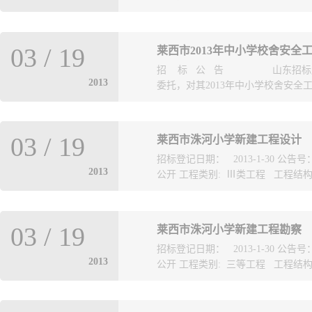
重建施工图设计项目以公开招标方式
03
/
19
莱西市2013年中小学校舍安全
拆除重建施工图设计项目。二、 项
招 标 公 告 山东招标股份
算、工程阶段现场验收、竣工验收及
2013
委托，对其2013年中小学校舍安全工
米，新建面积约18000平方米（ 
七度抗震设防要求。一标段:（ 633
房203平方米 3、实验小学二层厕所约
勘察项目以公开招标方式进行招标。
方米 2、七中室外厕所约300平方
03
/
19
莱西市洙河小学新建工程设计
察项目。二、 项目内容：8所中小学
1、职业中专综合楼约4650平方米
招标登记日期： 2013-1-30 公告
米； 2、月湖小学平房203平方米；
2600万元三、 投标人资格要求 
2013
公开 工程类别: Ⅲ类工程 工程结构: 
方米； 5、七中室外厕所约300平方
有建设行政主管部门颁发的建筑工程设
约4650平方米； 8、职教中心烹饮
投标人资格要求 1、投标人具有工
其它 工程地址: 莱西市 计划工期(天):
家注册岩土工程师或具有高级工程师
03
/
19
莱西市洙河小学新建工程勘察
号: 计划文号: 西发改复【2012
内无与从事职业活动有关的商业贿赂
招标登记日期： 2013-1-30 公告
话): 曲晓东 13698687502 
设计合同金额在20万元及以上的工
2013
公开 工程类别: 三等工程 工程结构: 
道办事处 联系人(联系电话): 周俊良
授权委托书原件及授权代理人身份证
设计及施工图设计 投标人的资格要
件及复印件； 3、项目负责人注册岩
设计综合甲级资质或建筑行业建筑工
其它 工程地址: 莱西市 计划工期(天):